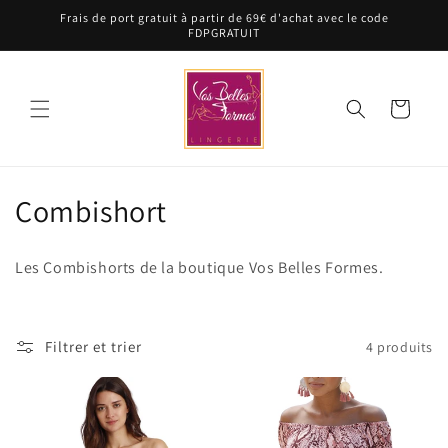
et
Frais de port gratuit à partir de 69€ d'achat avec le code
passer
FDPGRATUIT
au
contenu
Panier
C
Combishort
o
Les Combishorts de la boutique Vos Belles Formes.
l
l
Filtrer et trier
4 produits
e
c
t