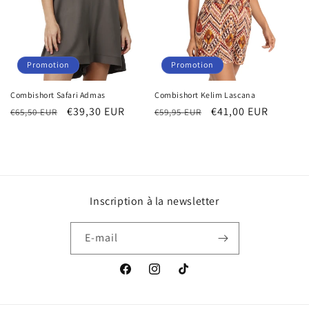
Promotion
Promotion
Combishort Safari Admas
Combishort Kelim Lascana
Prix
Prix
€39,30 EUR
Prix
Prix
€41,00 EUR
€65,50 EUR
€59,95 EUR
habituel
promotionnel
habituel
promotionnel
Inscription à la newsletter
E-mail
Facebook
Instagram
TikTok