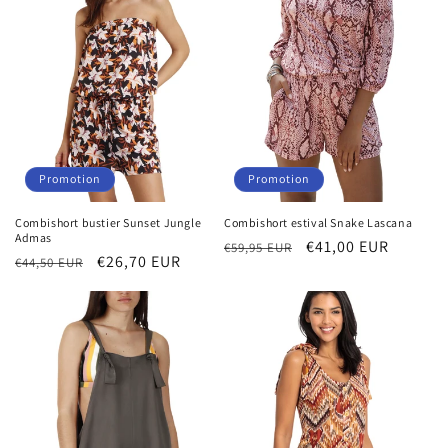
i
o
n
:
Promotion
Promotion
Combishort bustier Sunset Jungle
Combishort estival Snake Lascana
Admas
Prix
Prix
€41,00 EUR
€59,95 EUR
Prix
Prix
€26,70 EUR
€44,50 EUR
habituel
promotionnel
habituel
promotionnel