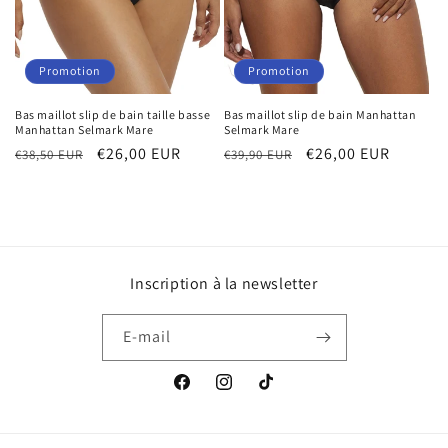
Promotion
Promotion
Bas maillot slip de bain taille basse
Bas maillot slip de bain Manhattan
Manhattan Selmark Mare
Selmark Mare
Prix
Prix
€26,00 EUR
Prix
Prix
€26,00 EUR
€38,50 EUR
€39,90 EUR
habituel
promotionnel
habituel
promotionnel
Inscription à la newsletter
E-mail
Facebook
Instagram
TikTok