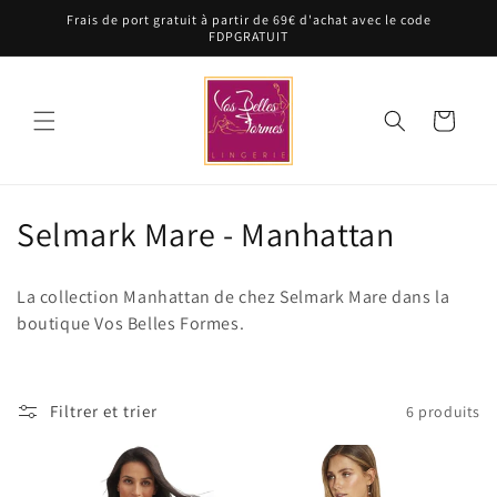
et
Frais de port gratuit à partir de 69€ d'achat avec le code
passer
FDPGRATUIT
au
contenu
Panier
C
Selmark Mare - Manhattan
o
La collection Manhattan de chez Selmark Mare dans la
l
boutique Vos Belles Formes.
l
e
Filtrer et trier
6 produits
c
t