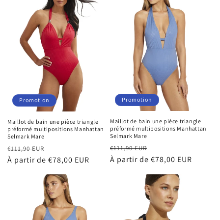
i
o
n
:
Promotion
Promotion
Maillot de bain une pièce triangle
Maillot de bain une pièce triangle
préformé multipositions Manhattan
préformé multipositions Manhattan
Selmark Mare
Selmark Mare
Prix
Prix
Prix
Prix
€111,90 EUR
€111,90 EUR
habituel
À partir de €78,00 EUR
promotionnel
habituel
À partir de €78,00 EUR
promotionnel