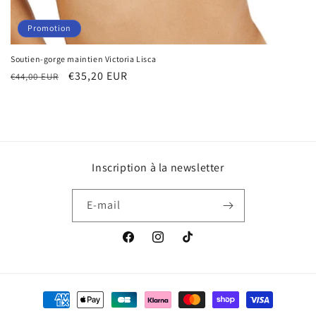
Promotion
Soutien-gorge maintien Victoria Lisca
Prix
Prix
€35,20 EUR
€44,00 EUR
habituel
promotionnel
Inscription à la newsletter
E-mail
Facebook
Instagram
TikTok
Moyens
de