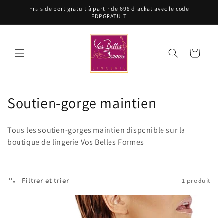
et
Frais de port gratuit à partir de 69€ d'achat avec le code
passer
FDPGRATUIT
au
contenu
Panier
C
Soutien-gorge maintien
o
Tous les soutien-gorges maintien disponible sur la
l
boutique de lingerie Vos Belles Formes.
l
e
Filtrer et trier
1 produit
c
t