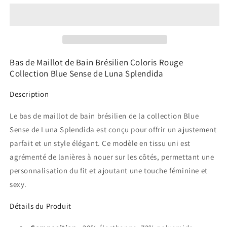
maillot
maillot
de
de
bain
bain
brésilien
brésilien
Blue
Blue
Sense
Sense
Bas de Maillot de Bain Brésilien Coloris Rouge
Luna
Luna
Collection Blue Sense de Luna Splendida
Splendida
Splendida
rouge
rouge
Description
Le bas de maillot de bain brésilien de la collection Blue
Sense de Luna Splendida est conçu pour offrir un ajustement
parfait et un style élégant. Ce modèle en tissu uni est
agrémenté de lanières à nouer sur les côtés, permettant une
personnalisation du fit et ajoutant une touche féminine et
sexy.
Détails du Produit