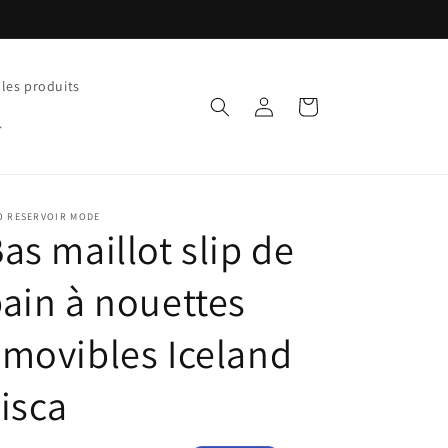
 les produits
Connexion
Panier
O RESERVOIR MODE
as maillot slip de
ain à nouettes
movibles Iceland
isca