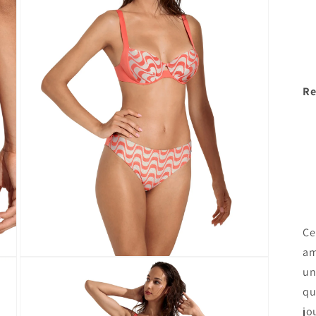
modale
Re
Ce
am
Ouvrir
un
le
média
qu
9
dans
jo
une