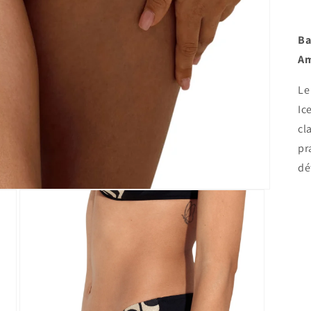
Ba
Am
Le
Ic
cl
pr
dé