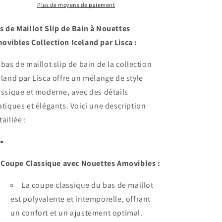
bain
bain
Plus de moyens de paiement
à
à
nouettes
nouettes
s de Maillot Slip de Bain à Nouettes
amovibles
amovibles
ovibles Collection Iceland par Lisca :
Iceland
Iceland
Lisca
Lisca
 bas de maillot slip de bain de la collection
eland par Lisca offre un mélange de style
assique et moderne, avec des détails
atiques et élégants. Voici une description
taillée :
Coupe Classique avec Nouettes Amovibles :
La coupe classique du bas de maillot
est polyvalente et intemporelle, offrant
un confort et un ajustement optimal.