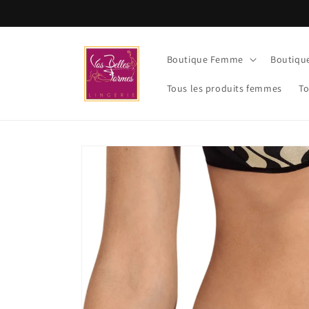
et
passer
au
contenu
Boutique Femme
Boutiq
Tous les produits femmes
To
Passer aux
informations
produits