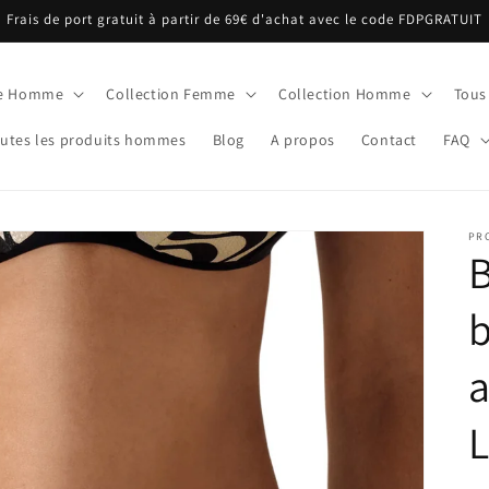
Frais de port gratuit à partir de 69€ d'achat avec le code FDPGRATUIT
ue Homme
Collection Femme
Collection Homme
Tous
utes les produits hommes
Blog
A propos
Contact
FAQ
PR
B
b
a
L