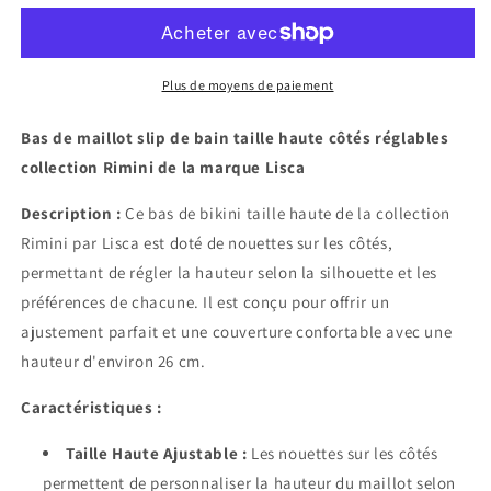
maillot
maillot
slip
slip
de
de
bain
bain
Plus de moyens de paiement
taille
taille
haute
haute
Bas de maillot slip de bain taille haute côtés réglables
côtés
côtés
collection Rimini de la marque Lisca
réglables
réglables
Rimini
Rimini
Description :
Ce bas de bikini taille haute de la collection
Lisca
Lisca
Rimini par Lisca est doté de nouettes sur les côtés,
permettant de régler la hauteur selon la silhouette et les
préférences de chacune. Il est conçu pour offrir un
ajustement parfait et une couverture confortable avec une
hauteur d'environ 26 cm.
Caractéristiques :
Taille Haute Ajustable :
Les nouettes sur les côtés
permettent de personnaliser la hauteur du maillot selon