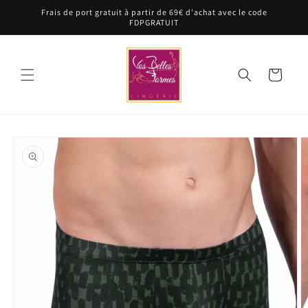
et
Frais de port gratuit à partir de 69€ d'achat avec le code
passer
FDPGRATUIT
au
contenu
Panier
Passer aux
informations
produits