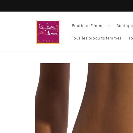
et
passer
au
contenu
Boutique Femme
Boutiq
Tous les produits femmes
To
Passer aux
informations
produits