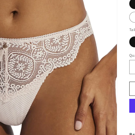
Tai
Qua
Br