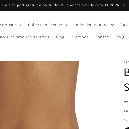
Frais de port gratuit à partir de 69€ d'achat avec le code FDPGRATUIT
ue Homme
Collection Femme
Collection Homme
Tous
utes les produits hommes
Blog
A propos
Contact
FAQ
PR
B
Pr
€3
ha
Tax
Cou