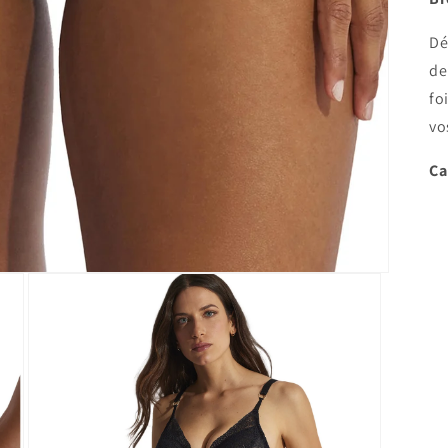
Dé
de
fo
vo
Ca