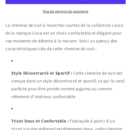
manches
manches
courtes
courtes
Plus de moyens de paiement
Laura
Laura
Lisca
Lisca
La chemise de nuit à manches courtes de la collection Laura
de la marque Lisca est un choix confortable et élégant pour
vos moments de détente à la maison. Voici un aperçu des
caractéristiques clés de cette chemise de nuit :
Style Décontracté et Sportif :
Cette chemise de nuit est
conçue dans un style décontracté et sportif, ce qui la rend
parfaite pour être portée comme pyjama ou comme
vêtement d'intérieur confortable.
Tricot Doux et Confortable :
Fabriquée à partir d'un
tricot viscose mélangé extrêmement doux, cette chemise