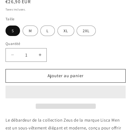
Prix
€26,90 EUR
habituel
Taxes incluses.
Taille
S
M
L
XL
2XL
Quantité
Réduire
Augmenter
la
la
quantité
quantité
de
de
Ajouter au panier
Débardeur
Débardeur
Zeus
Zeus
Lisca
Lisca
Men
Men
Gris
Gris
Le débardeur de la collection Zeus de la marque Lisca Men
est un sous-vêtement élégant et moderne, conçu pour offrir