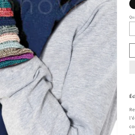
Qua
Éc
Re
l'
co
po