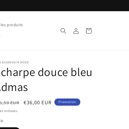
 les produits
Connexion
Panier
O RESERVOIR MODE
charpe douce bleu
Admas
ix
Prix
€36,00 EUR
1,50 EUR
Promotion
bituel
promotionnel
es incluses.
lle