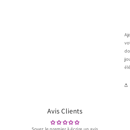
Aj
vo
do
jo
él
Avis Clients
Soyez le premier à écrire un avis