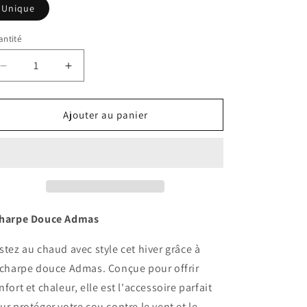
Unique
ntité
Réduire
Augmenter
la
la
quantité
quantité
de
de
Ajouter au panier
Echarpe
Echarpe
douce
douce
bleu
bleu
Admas
Admas
harpe Douce Admas
stez au chaud avec style cet hiver grâce à
écharpe douce Admas. Conçue pour offrir
nfort et chaleur, elle est l'accessoire parfait
ur protéger votre cou contre le vent et le