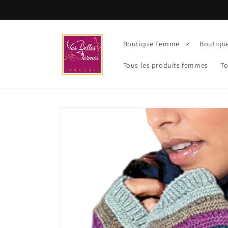
et
passer
au
contenu
Boutique Femme
Boutiq
Tous les produits femmes
To
Passer aux
informations
produits