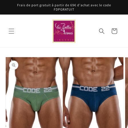
et
Frais de port gratuit à partir de 69€ d'achat avec le code
passer
FDPGRATUIT
au
contenu
Panier
Passer aux
informations
produits