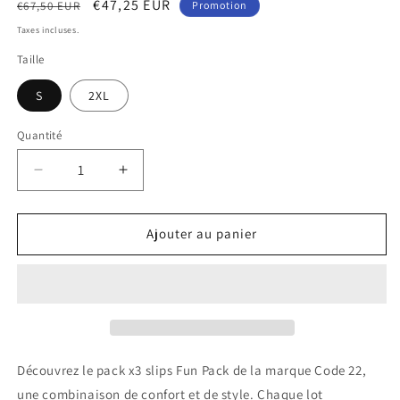
Prix
Prix
€47,25 EUR
€67,50 EUR
Promotion
habituel
promotionnel
Taxes incluses.
Taille
S
2XL
Quantité
Réduire
Augmenter
la
la
quantité
quantité
de
de
Ajouter au panier
Pack
Pack
x3
x3
slips
slips
Fun
Fun
Code22
Code22
Découvrez le pack x3 slips Fun Pack de la marque Code 22,
une combinaison de confort et de style. Chaque lot