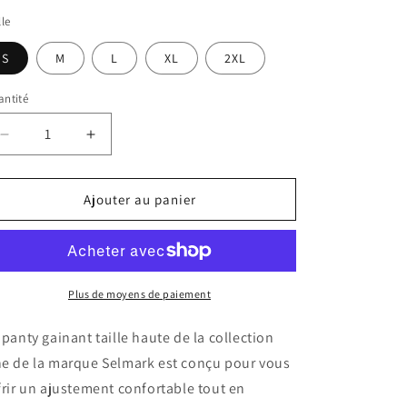
lle
S
M
L
XL
2XL
ntité
Réduire
Augmenter
la
la
quantité
quantité
de
de
Ajouter au panier
Panty
Panty
gainant
gainant
taille
taille
haute
haute
One
One
Plus de moyens de paiement
Selmark
Selmark
-
-
 panty gainant taille haute de la collection
Noir
Noir
e de la marque Selmark est conçu pour vous
frir un ajustement confortable tout en