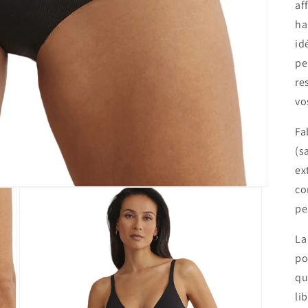
af
ha
id
pe
re
vo
Fa
(s
ex
co
pe
La
po
qu
li