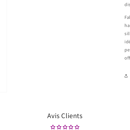
di
Fa
ha
si
id
pe
of
Avis Clients