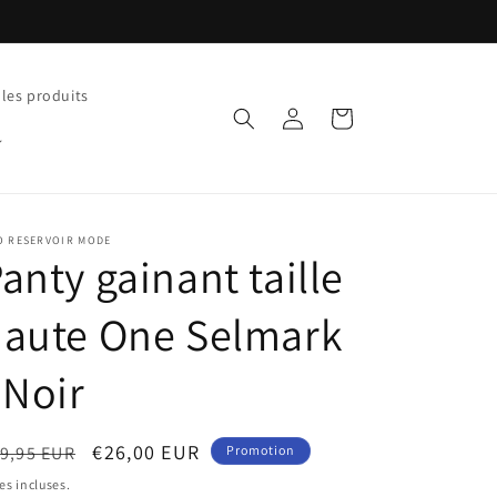
 les produits
Connexion
Panier
O RESERVOIR MODE
anty gainant taille
haute One Selmark
 Noir
ix
Prix
€26,00 EUR
9,95 EUR
Promotion
bituel
promotionnel
es incluses.