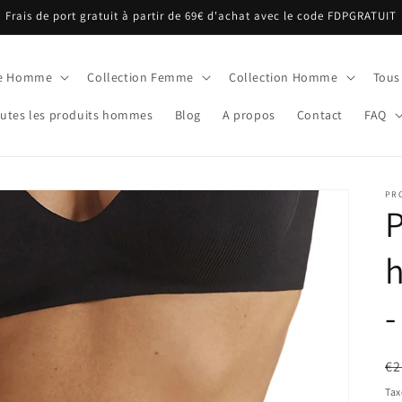
Frais de port gratuit à partir de 69€ d'achat avec le code FDPGRATUIT
ue Homme
Collection Femme
Collection Homme
Tous
utes les produits hommes
Blog
A propos
Contact
FAQ
PR
P
-
Pr
€2
ha
Tax