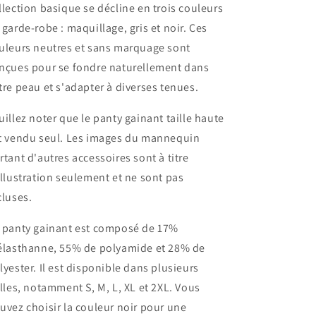
llection basique se décline en trois couleurs
 garde-robe : maquillage, gris et noir. Ces
uleurs neutres et sans marquage sont
nçues pour se fondre naturellement dans
tre peau et s'adapter à diverses tenues.
uillez noter que le panty gainant taille haute
t vendu seul. Les images du mannequin
rtant d'autres accessoires sont à titre
illustration seulement et ne sont pas
cluses.
 panty gainant est composé de 17%
élasthanne, 55% de polyamide et 28% de
lyester. Il est disponible dans plusieurs
illes, notamment S, M, L, XL et 2XL. Vous
uvez choisir la couleur noir pour une