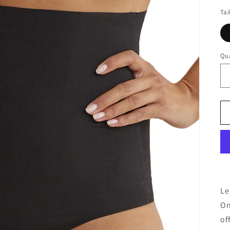
Tai
Qua
Le
On
of