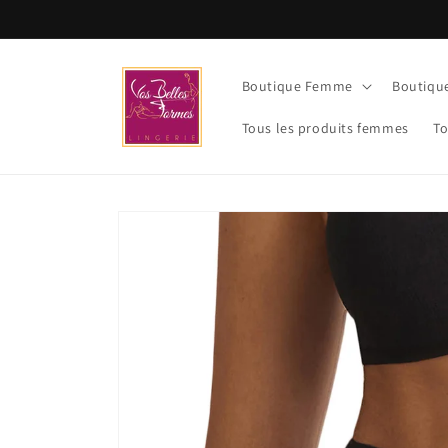
et
passer
au
contenu
Boutique Femme
Boutiq
Tous les produits femmes
To
Passer aux
informations
produits