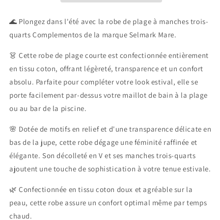
quarts
quarts
Complementos
Complementos
🌊 Plongez dans l'été avec la robe de plage à manches trois-
Selmark
Selmark
quarts Complementos de la marque Selmark Mare.
Mare
Mare
👗 Cette robe de plage courte est confectionnée entièrement
en tissu coton, offrant légèreté, transparence et un confort
absolu. Parfaite pour compléter votre look estival, elle se
porte facilement par-dessus votre maillot de bain à la plage
ou au bar de la piscine.
🌸 Dotée de motifs en relief et d'une transparence délicate en
bas de la jupe, cette robe dégage une féminité raffinée et
élégante. Son décolleté en V et ses manches trois-quarts
ajoutent une touche de sophistication à votre tenue estivale.
🌿 Confectionnée en tissu coton doux et agréable sur la
peau, cette robe assure un confort optimal même par temps
chaud.