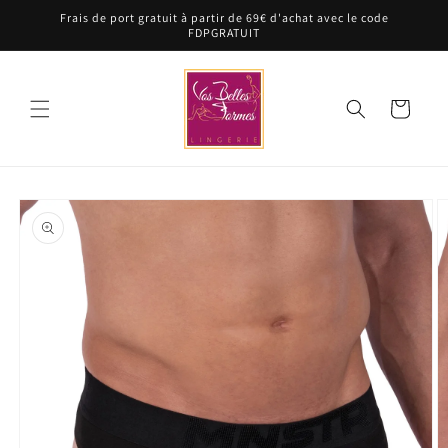
et
Frais de port gratuit à partir de 69€ d'achat avec le code
passer
FDPGRATUIT
au
contenu
Panier
Passer aux
informations
produits