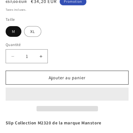
Prix
Prix
€34,20 EUR
€57,00 EUR
Promotion
habituel
promotionnel
Taxes incluses.
Taille
M
XL
Quantité
Réduire
Augmenter
la
la
quantité
quantité
de
de
Ajouter au panier
Slip
Slip
M2320
M2320
Manstore
Manstore
Slip Collection M2320 de la marque Manstore