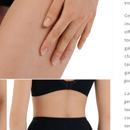
es
Ce
in
of
to
ga
ch
ta
ga
jo
La
ja
le
co
te