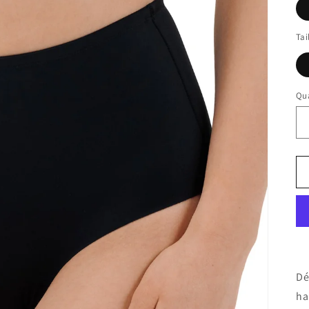
Tai
Qua
Dé
ha