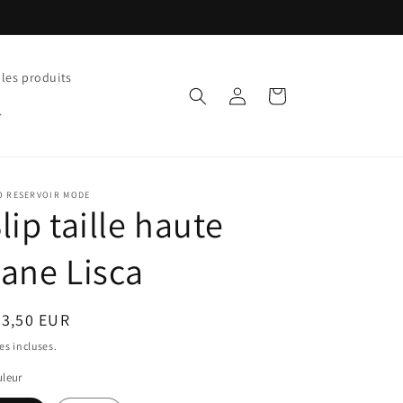
 les produits
Connexion
Panier
O RESERVOIR MODE
lip taille haute
ane Lisca
ix
33,50 EUR
bituel
es incluses.
leur