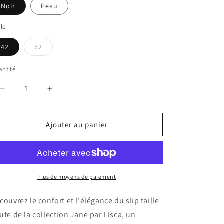
Noir
Peau
lle
Variante
42
52
épuisée
ou
indisponible
ntité
Réduire
Augmenter
la
la
quantité
quantité
de
de
Ajouter au panier
Slip
Slip
taille
taille
haute
haute
Jane
Jane
Lisca
Lisca
Plus de moyens de paiement
couvrez le confort et l'élégance du slip taille
ute de la collection Jane par Lisca, un