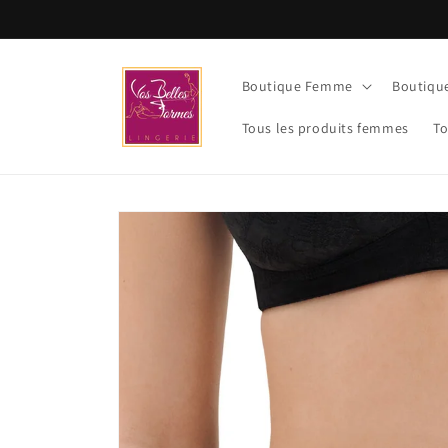
et
passer
au
contenu
Boutique Femme
Boutiq
Tous les produits femmes
To
Passer aux
informations
produits