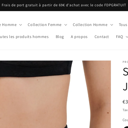
Frais de port gratuit à partir de 69€ d'achat avec le code FDPGRATUIT
ue Homme
Collection Femme
Collection Homme
Tous
utes les produits hommes
Blog
A propos
Contact
FAQ
PR
S
J
Pr
€
ha
Tax
Cou