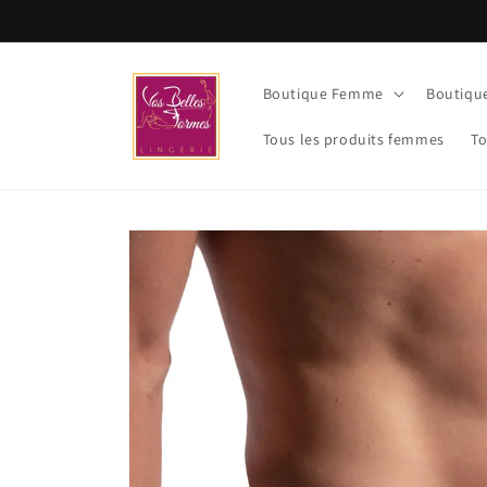
et
passer
au
contenu
Boutique Femme
Boutiq
Tous les produits femmes
To
Passer aux
informations
produits