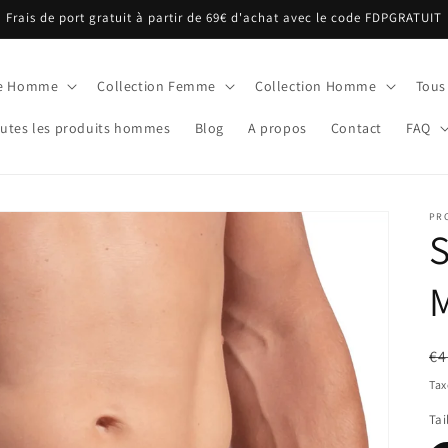
Frais de port gratuit à partir de 69€ d'achat avec le code FDPGRATUIT
ue Homme
Collection Femme
Collection Homme
Tous
utes les produits hommes
Blog
A propos
Contact
FAQ
PR
S
Pr
€4
ha
Tax
Tai