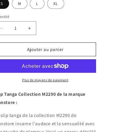
S
M
L
XL
ntité
Réduire
Augmenter
la
la
quantité
quantité
de
de
Ajouter au panier
Slip
Slip
tanga
tanga
M2290
M2290
Manstore
Manstore
Plus de moyens de paiement
ip Tanga Collection M2290 de la marque
nstore :
 slip tanga de la collection M2290 de
nstore incarne l'audace et la sensualité avec
e touche de glamour. Voici un aperçu détaillé