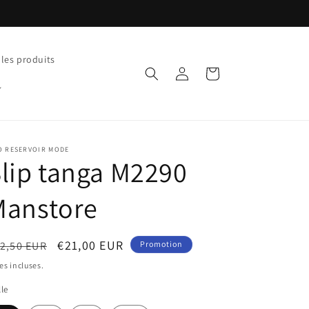
 les produits
Connexion
Panier
O RESERVOIR MODE
lip tanga M2290
Manstore
ix
Prix
€21,00 EUR
2,50 EUR
Promotion
bituel
promotionnel
es incluses.
lle