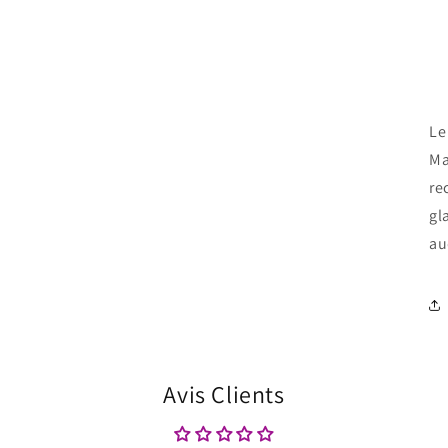
Le
Ma
re
gl
au
Avis Clients