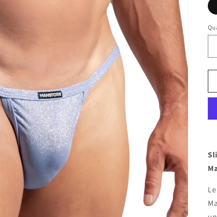
Qua
Sl
Ma
Le
Ma
un