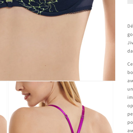
Dé
go
Ji
da
Ce
bo
av
un
im
op
pe
po
av