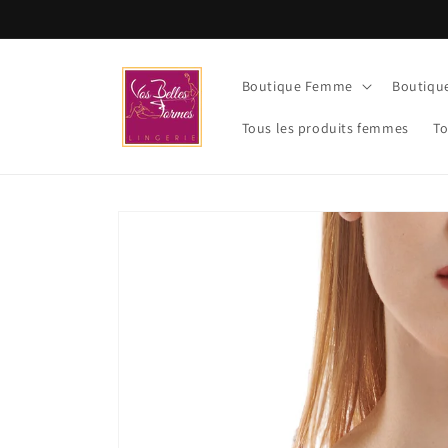
et
passer
au
contenu
Boutique Femme
Boutiq
Tous les produits femmes
To
Passer aux
informations
produits