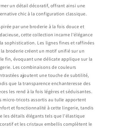
rmer un détail décoratif, offrant ainsi une
ternative chic à la configuration classique.
spirée par une broderie à la fois douce et
dacieuse, cette collection incarne l'élégance
 la sophistication. Les lignes fines et raffinées
 la broderie créent un motif unifié sur un
lle fin, évoquant une délicate applique sur la
ngerie. Les combinaisons de couleurs
ntrastées ajoutent une touche de subtilité,
ndis que la transparence enchanteresse des
èces les rend à la fois légères et séduisantes.
s micro-tricots assortis au tulle apportent
nfort et fonctionnalité à cette lingerie, tandis
e les détails élégants tels que l'élastique
coratif et les cristaux embellis complètent le