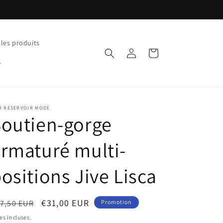
 les produits
Connexion
Panier
O RESERVOIR MODE
outien-gorge
rmaturé multi-
ositions Jive Lisca
ix
Prix
€31,00 EUR
7,50 EUR
Promotion
bituel
promotionnel
es incluses.