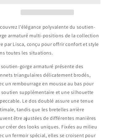
multi-
multi-
positions
positions
Jive
Jive
Lisca
Lisca
couvrez l'élégance polyvalente du soutien-
rge armaturé multi-positions de la collection
ve par Lisca, conçu pour offrir confort et style
ns toutes les situations.
 soutien-gorge armaturé présente des
nnets triangulaires délicatement brodés,
ec un rembourrage en mousse au bas pour
 soutien supplémentaire et une silhouette
peccable. Le dos doublé assure une tenue
timale, tandis que les bretelles arrière
uvent être ajustées de différentes manières
ur créer des looks uniques. Fixées au milieu
ec un fermoir spécial, elles se croisent pour