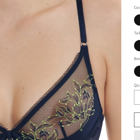
Cou
Tai
Bo
Qua