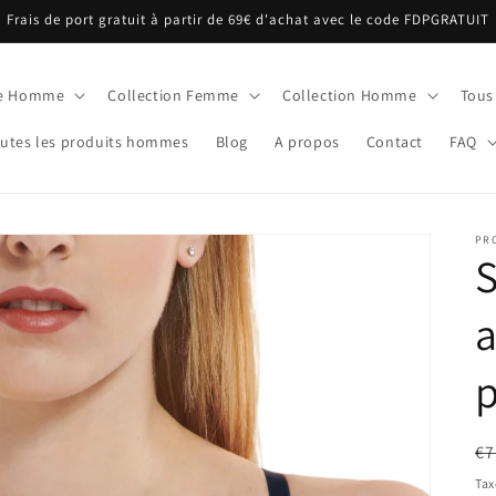
Frais de port gratuit à partir de 69€ d'achat avec le code FDPGRATUIT
ue Homme
Collection Femme
Collection Homme
Tous
utes les produits hommes
Blog
A propos
Contact
FAQ
PR
S
a
p
Pr
€7
ha
Tax