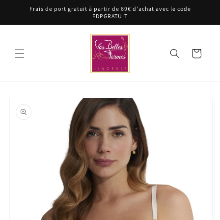
et
Frais de port gratuit à partir de 69€ d'achat avec le code
passer
FDPGRATUIT
au
contenu
Panier
Passer aux
informations
produits