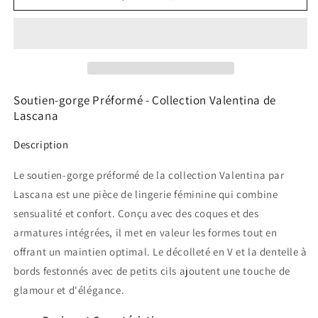
Soutien-
Soutien-
gorge
gorge
préformé
préformé
Valentina
Valentina
Lascana
Lascana
Soutien-gorge Préformé - Collection Valentina de
Lascana
Description
Le soutien-gorge préformé de la collection Valentina par
Lascana est une pièce de lingerie féminine qui combine
sensualité et confort. Conçu avec des coques et des
armatures intégrées, il met en valeur les formes tout en
offrant un maintien optimal. Le décolleté en V et la dentelle à
bords festonnés avec de petits cils ajoutent une touche de
glamour et d'élégance.