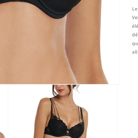
Le
Ve
él
dé
qu
al