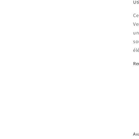
Ut
Ce
Ve
un
so
él
Re
Av