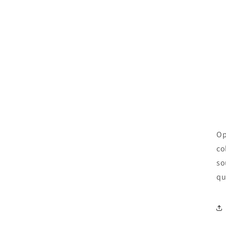
Op
co
so
qu