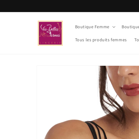
et
passer
au
contenu
Boutique Femme
Boutiq
Tous les produits femmes
To
Passer aux
informations
produits