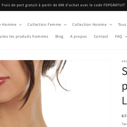
Frais de port gratuit à partir de 69€ d'achat avec le code FDPGRATUIT
ue Homme
Collection Femme
Collection Homme
Tous
utes les produits hommes
Blog
A propos
Contact
FAQ
PR
S
L
Pr
€7
ha
Tax