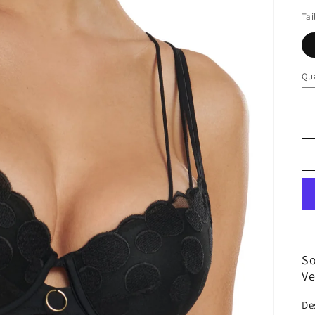
Tai
Qua
So
Ve
De