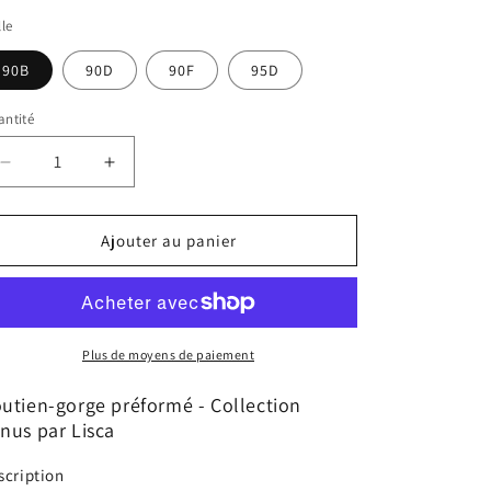
lle
90B
90D
90F
95D
ntité
Réduire
Augmenter
la
la
quantité
quantité
de
de
Ajouter au panier
Soutien-
Soutien-
gorge
gorge
préformé
préformé
Venus
Venus
Lisca
Lisca
Plus de moyens de paiement
utien-gorge préformé - Collection
nus par Lisca
scription