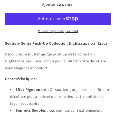
de
de
Ajouter au panier
Soutien-
Soutien-
gorge
gorge
push-
push-
up
up
Nightscape
Nightscape
Plus de moyens de paiement
Lisca
Lisca
Soutien-Gorge Push-Up Collection Nightscape par Lisca
Découvrez le soutien-gorge push-up de la collection
Nightscape par Lisca, conçu pour sublimer votre décolleté
avec élégance et confort.
Caractéristiques
:
Effet Pigeonnant
: Ce soutien-gorge push-up offre un
décolleté plus ample et met en valeur votre poitrine de
façon séduisante.
Bonnets Souples
: Les bonnets sont extrêmement