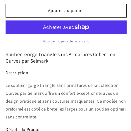
quantité
quantité
de
de
Ajouter au panier
Soutien-
Soutien-
gorge
gorge
triangle
triangle
sans
sans
armatures
armatures
Plus de moyens de paiement
Curves
Curves
Selmark
Selmark
Soutien-Gorge Triangle sans Armatures Collection
Curves par Selmark
Description
Le soutien-gorge triangle sans armatures de la collection
Curves par Selmark offre un confort exceptionnel avec un
design pratique et sans coutures marquantes. Ce modèle non
préformé est doté de bretelles larges pour un soutien optimal
sans contrainte.
Détails du Produit