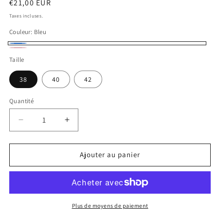
Prix
€21,00 EUR
habituel
Taxes incluses.
Couleur:
Bleu
Bleu
Rose
Taille
38
40
42
Quantité
Réduire
Augmenter
la
la
quantité
quantité
de
de
Ajouter au panier
String
String
échancré
échancré
Olena
Olena
Lisca
Lisca
Plus de moyens de paiement