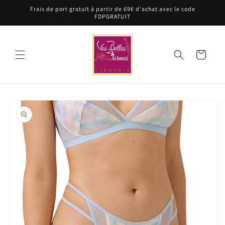
et
Frais de port gratuit à partir de 69€ d'achat avec le code
passer
FDPGRATUIT
au
contenu
Panier
Passer aux
informations
produits